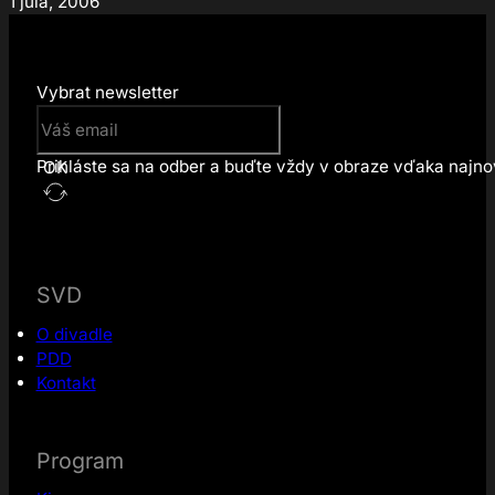
1 júla, 2006
Vybrat newsletter
Prihláste sa na odber a buďte vždy v obraze vďaka najn
OK
SVD
O divadle
PDD
Kontakt
Program