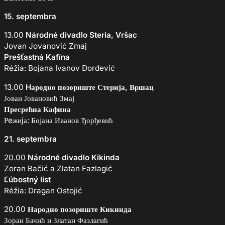
15. septembra
13.00
Národné divadlo Steria, Vršac
Jovan Jovanović Zmaj
Prešťastná Kafína
Réžia: Bojana Ivanov Đorđević
13.00
Hародно позориште Стерија, Вршац
Јован Јовановић Змај
Пресрећна Кафина
Рeжиjа: Бојана Иванов Ђорђевић
21. septembra
20.00
Národné divadlo Kikinda
Zoran Bačić a Zlatan Fazlagić
Ľúbostný list
Réžia: Dragan Ostojić
20.00
Народно позориште Кикинда
Зоран Бачић и Златан Фазлагић