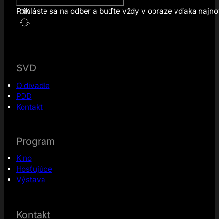
Prihláste sa na odber a buďte vždy v obraze vďaka najn
OK
SVD
O divadle
PDD
Kontakt
Program
Kino
Hosťujúce
Výstava
Kontakt