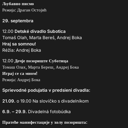
Љубавно писмо
Режија: Драган Остојић
29. septembra
12.00
Detské divadlo Subotica
Tomaš Olah, Marta Bereš, Andrej Boka
Hraj sa somnou!
Réžia: Andrej Boka
12.00
Дечје позориште Суботица
Томаш Олах, Марта Береш, Андреј Бока
Играј се са мном!
Режија: Андреј Бока
Sprievodné podujatia v predsieni divadla:
21.09.
o 19.00 Na slovíčko s divadelníkom
6.9. – 29.9.
Divadelná fotobúdka
Пратеће манифестације у холу позоришта: