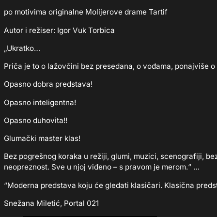
po motivima originalne Molijerove drame Tartif
Autor i režiser: Igor Vuk Torbica
„Ukratko…
Priča je to o lažovčini bez presedana, o vođama, ponajviše 
Opasno dobra predstava!
Opasno inteligentna!
Opasno duhovita!!
Glumački master klas!
Bez pogrešnog koraka u režiji, glumi, muzici, scenografiji, be
neopreznost. Sve u njoj viđeno – s pravom je merom.“ …
“Moderna predstava koju će gledati klasičari. Klasična preds
Snežana Miletić, Portal 021