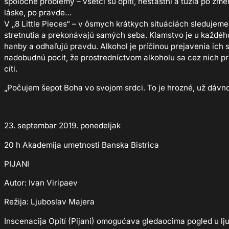
spoločné problémy – všetci sú opití, nešťastní a túžia po zme
láske, po pravde…
V „8 Little Pieces“ – v ôsmych krátkych situáciách sledujeme
stretnutia a prekonávajú samých seba. Klamstvo je u každého
hanby a odhaľujú pravdu. Alkohol je príčinou prejavenia ic
nadobudnú pocit, že prostredníctvom alkoholu sa cez nich p
cíti.
„Počujem šepot Boha vo svojom srdci. To je hrozné, už dávno
23. septembar 2019. ponedeljak
20 h Akademija umetnosti Banska Bistrica
PIJANI
Autor: Ivan Viripaev
Režija: Ljuboslav Majera
Inscenacija Opití (Pijani) omogućava gledaocima pogled u lju