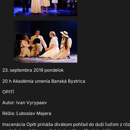
23. septembra 2019 pondelok
20 h Akadémia umenia Banská Bystrica
OPITÍ
Autor: Ivan Vyrypaev
Réžia: Ľuboslav Majera
Inscenácia Opití prináša divákom pohľad do duší ľuďom z rô