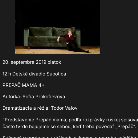
20. septembra 2019 piatok
12 h Detské divadlo Subotica
PREPÁČ MAMA 4+
Autorka: Sofia Prokofievová
Dramatizácia a réžia: Todor Valov
“Predstavenie Prepáč mama, podľa rozprávky ruskej spisovat
často tvrdo bojujeme so sebou, keď treba povedať „Prepáč“.
Súčasná rozprávka o urážkach, sklamaní a potrebe každého d