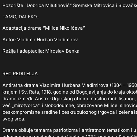
Pozorište “Dobrica Milutinović” Sremska Mitrovica i Slovač
TAMO, DALEKO…
Adaptacija drame “Milica Nikolićeva”
Autor: Vladimir Hurban Vladimirov
Režija i adaptacija: Miroslav Benka
REČ REDITELJA
Antiratna drama Vladimira Hurbana Vladimirova (1884 – 1950)
krajem I Sv. Rata, 1918. godine od Bogojavljanja do kraja okt
drame između Austro-Ugarskog oficira, nasilno mobilisanog, 
već „mirotvorca“, i slobodoumne, obrazovane Milice, sinovice u
beskompromisne sredine i beskrupuloznog trgovca i zelenaša
svog srca.
Drama obiluje temama patriotizma i antiratnom tematikom i u 
odnosno prvu postavku je doživela je 1934. godine u Slovačk