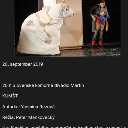
20. september 2019
20 h Slovenské komorné divadlo Martin
KUMŠT
Autorka: Yasmina Rezová
Réžia: Peter Mankovecký
Hra Kumšt je komédiou o priateľstve troch mužov, o umení, 