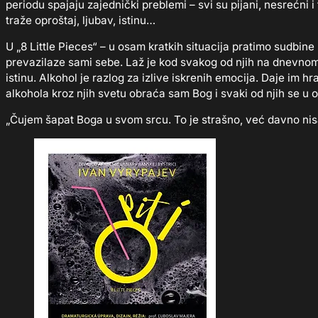
periodu spajaju zajednički preblemi – svi su pijani, nesrećni i
traže oproštaj, ljubav, istinu…
U „8 Little Pieces“ – u osam kratkih situacija pratimo sudbine
prevazilaze sami sebe. Laž je kod svakog od njih na dnevnom r
istinu. Alkohol je razlog za izlive iskrenih emocija. Daje im 
alkohola kroz njih svetu obraća sam Bog i svaki od njih se u
„Čujem šapat Boga u svom srcu. To je strašno, već davno nis