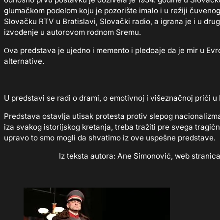
glumačkom podelom koju je pozorište imalo i u režiji čuven
Slovačku RTV u Bratislavi, Slovački radio, a igrana je i u drug
izvođenje u autorovom rodnom Sremu.
Оva predstava je ujedno i memento i pledoaje da je mir u Evropi
alternative.
Miroslav 
U predstavi se radi o drami, o emotivnoj i višeznačnoj priči u k
Predstava ostavlja utisak protesta protiv slepog nacionalizma
iza svakog istorijskog kretanja, treba tražiti pre svega trag
upravo to smo mogli da shvatimo iz ove uspešne predstave.
Iz teksta autora: Ane Simonović, web stranica