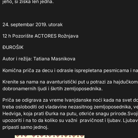
jeho, si získa len jedna.
24. septembar 2019. utorak
12 h Pozorište ACTORES Rožnjava
ĐUROŠIK
Autor i režija: Tatiana Masnikova
Komična priča za decu i odrasle isprepletana pesmicama i n
Krenite sa nama na avanturistički put u potrazi za hajdučkom
dobronamernih ljudi i škrtih zemljoposednika.
Priča se odigrava za vreme Ivanjdanske noći kada na svet dol
treba osloboditi od vladavine nezasitnog zemljoposednika, v
Hedviga, koja prati Đurka na putu, otkriće snagu prirode.S
upozoriti i na to da koliko su važni pravičnost i ljubav. Ljub
pripasti samo jednoj.