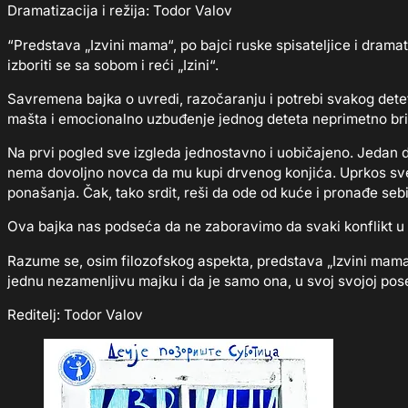
Dramatizacija i režija: Todor Valov
“Predstava „Izvini mama“, po bajci ruske spisateljice i drama
izboriti se sa sobom i reći „Izini“.
Savremena bajka o uvredi, razočaranju i potrebi svakog dete
mašta i emocionalno uzbuđenje jednog deteta neprimetno briše
Na prvi pogled sve izgleda jednostavno i uobičajeno. Jedan 
nema dovoljno novca da mu kupi drvenog konjića. Uprkos sve
ponašanja. Čak, tako srdit, reši da ode od kuće i pronađe seb
Ova bajka nas podseća da ne zaboravimo da svaki konflikt u 
Razume se, osim filozofskog aspekta, predstava „Izvini mama“
jednu nezamenljivu majku i da je samo ona, u svoj svojoj pose
Reditelj: Todor Valov