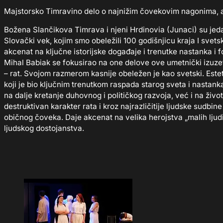
Majstorsko Timravino delo o najnižim čovekovim nagonima, ali 
Božena Slančikova Timrava i njeni Hrdinovia (Junaci) su jed
Slovački vek, kojim smo obeležili 100 godišnjicu kraja I svet
akcenat na ključne istorijske događaje i trenutke nastanka i
Mihal Babiak se fokusirao na one delove ove umetnički izuz
– rat. Svojom razmerom kasnije obeležen je kao svetski. Este
koji je bio ključnim trenutkom raspada starog sveta i nastan
na dalje kretanje duhovnog i političkog razvoja, već i na ži
destruktivan karakter rata i kroz najrazličitije ljudske sudbine
običnog čoveka. Daje akcenat na velika herojstva „malih ljudi
ljudskog dostojanstva.