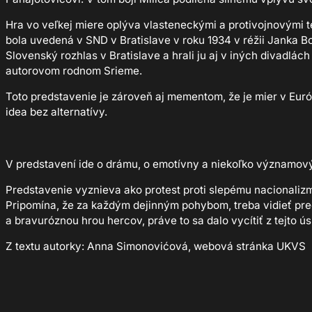
Hra vo veľkej miere oplýva vlasteneckými a protivojnovými t
bola uvedená v SND v Bratislave v roku 1934 v réžii Janka B
Slovenský rozhlas v Bratislave a hrali ju aj v iných divadlách
autorovom rodnom Srieme.
Toto predstavenie je zároveň aj mementom, že je mier v Európe
idea bez alternatívy.
Miroslav 
V predstavení ide o drámu, o emotívny a niekoľko významový
Predstavenie vyznieva ako protest proti slepému nacionalizm
Pripomína, že za každým dejinným pohybom, treba vidieť pr
a bravuróznou hrou hercov, práve to sa dalo vycítiť z tejto 
Z textu autorky: Anna Simonovićová, webová stránka UKVS