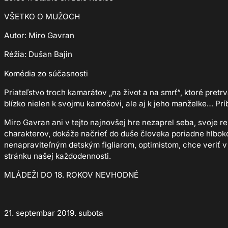
VŠETKO O MUŽOCH
Autor: Miro Gavran
Réžia: Dušan Bajin
Komédia zo súčasnosti
Priateľstvo troch kamarátov „na život a na smrť“, ktoré pret
blízko nielen k svojmu kamošovi, ale aj k jeho manželke… Prí
Miro Gavran ani v tejto najnovšej hre nezaprel seba, svoje rem
charakterov, dokáže načrieť do duše človeka poriadne hlboko
nenapraviteľným detským figliarom, optimistom, chce veriť v č
stránku našej každodennosti.
MLÁDEŽI DO 18. ROKOV NEVHODNÉ
21. septembar 2019. subota