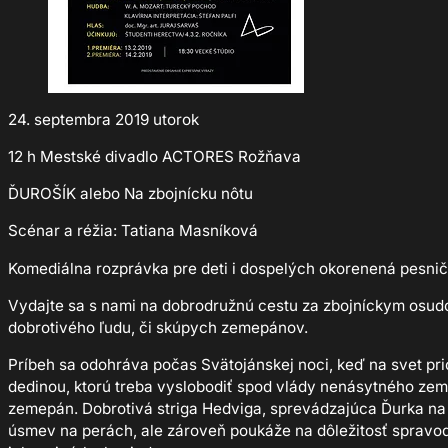
24. septembra 2019 utorok
12 h Mestské divadlo ACTORES Rožňava
ĎUROŠÍK alebo Na zbojnícku nôtu
Scénar a réžia: Tatiana Masníková
Komediálna rozprávka pre deti i dospelých okorenená pesnič
Vydajte sa s nami na dobrodružnú cestu za zbojníckym osudo
dobrotivého ľudu, či skúpych zemepánov.
Príbeh sa odohráva počas Svätojánskej noci, keď na svet pr
dedinou, ktorú treba vyslobodiť spod vlády nenásytného zem
zemepán. Dobrotivá striga Hedviga, sprevádzajúca Ďurka na 
úsmev na perách, ale zároveň poukáže na dôležitosť spravodli