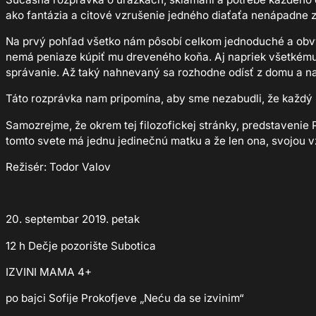
ako fantázia a citové vzrušenie jedného diaťaťa nenápadne zo
Na prvý pohľad všetko nám pôsobí celkom jednoduché a obvyk
nemá peniaze kúpiť mu dreveného koňa. Aj napriek všetkému
správanie. Až taký nahnevaný sa rozhodne odísť z domu a na
Táto rozprávka nam pripomína, aby sme nezabudli, že každý k
Samozrejme, že okrem tej filozofickej stránky, predstavenie
tomto svete má jednu jedinečnú matku a že len ona, svojou vz
Režisér: Todor Valov
20. septembar 2019. petak
12 h Dečje pozorište Subotica
IZVINI MAMA 4+
po bajci Sofije Prokofjeve „Neću da se izvinim“