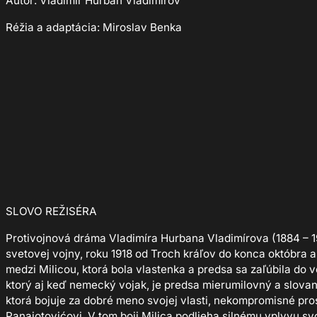
Autor: Vladimír Hurban Vladimírov
Réžia a adaptácia: Miroslav Benka
SLOVO REŽISÉRA
Protivojnová dráma Vladimíra Hurbana Vladimírova (1884 – 1
svetovej vojny, roku 1918 od Troch kráľov do konca októbra a
medzi Milicou, ktorá bola vlastenka a predsa sa zaľúbila do 
ktorý aj keď nemecký vojak, je predsa mierumilovný a slovan
ktorá bojuje za dobré meno svojej vlasti, nekompromisné pro
Panajotovićovi. V tom boji Milica podlieha silnému vplyvu sv