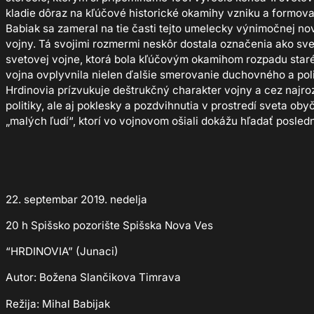
kladie dôraz na kľúčové historické okamihy vzniku a formo
Babiak sa zameral na tie časti tejto umelecky výnimočnej n
vojny. Tá svojimi rozmermi neskôr dostala označenia ako sve
svetovej vojne, ktorá bola kľúčovým okamihom rozpadu staréh
vojna ovplyvnila nielen ďalšie smerovanie duchovného a poli
Hrdinovia prízvukuje deštrukčný charakter vojny a cez najroz
politiky, ale aj poklesky a pozdvihnutia v prostredí sveta o
„malých ľudí“, ktorí vo vojnovom ošiali dokážu hľadať posled
22. septembar 2019. nedelja
20 h Spišsko pozorište Spišska Nova Ves
“HRDINOVIA” (Junaci)
Autor: Božena Slančikova Timrava
Režija: Mihal Babijak