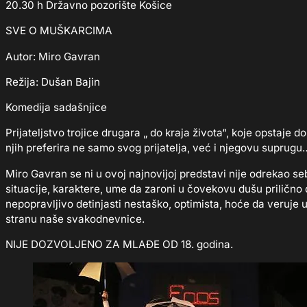
20.30 h Državno pozorište Košice
SVE O MUŠKARCIMA
Autor: Miro Gavran
Režija: Dušan Bajin
Komedija sadašnjice
Prijateljstvo trojice drugara „ do kraja života“, koje opstaje 
njih preferira ne samo svog prijatelja, već i njegovu suprugu
Miro Gavran se ni u ovoj najnovijoj predstavi nije odrekao seb
situacije, karaktere, ume da zaroni u čovekovu dušu prilično 
nepopravljivo detinjasti nestaško, optimista, hoće da veruje 
stranu naše svakodnevnice.
NIJE DOZVOLJENO ZA MLAĐE OD 18. godina.