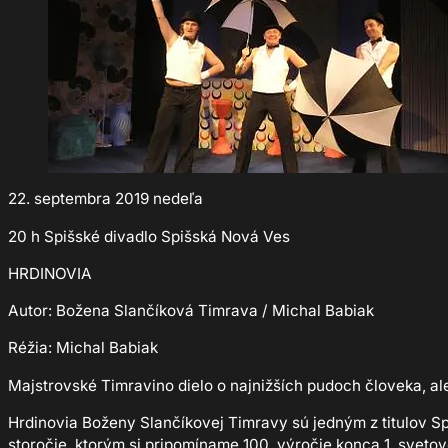
22. septembra 2019 nedeľa
20 h Spišské divadlo Spišská Nová Ves
HRDINOVIA
Autor: Božena Slančíková Timrava / Michal Babiak
Réžia: Michal Babiak
Majstrovské Timravino dielo o najnižších pudoch človeka, ale
Hrdinovia Boženy Slančíkovej Timravy sú jedným z titulov S
storočie, ktorým si pripomíname 100. výročie konca 1. sveto