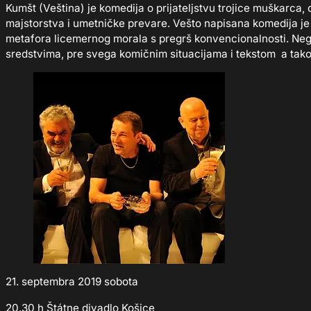
Kumšt (Veština) je komedija o prijateljstvu trojice muškarca,
majstorstva i umetničke prevare. Vešto napisana komedija je m
metafora licemernog morala s pregrš konvencionalnosti. Neg
sredstvima, pre svega komičnim situacijama i tekstom a ta
21. septembra 2019 sobota
20.30 h Štátne divadlo Košice